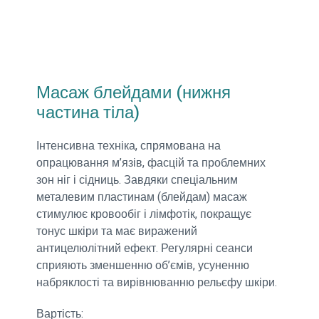
Масаж блейдами (нижня
частина тіла)
Інтенсивна техніка, спрямована на
опрацювання м’язів, фасцій та проблемних
зон ніг і сідниць. Завдяки спеціальним
металевим пластинам (блейдам) масаж
стимулює кровообіг і лімфотік, покращує
тонус шкіри та має виражений
антицелюлітний ефект. Регулярні сеанси
сприяють зменшенню об’ємів, усуненню
набряклості та вирівнюванню рельєфу шкіри.
Вартість: