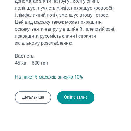
допомагає зняти напругу і болі у спині,
поліпшує гнучкість м’язів, покращує кровообіг
і лімфатичний потік, зменшує втому і стрес.
Цей вид масажу також може покращити
осанку, зняти напругу в шийній і плечовій зоні,
покращити рухомість спини і сприяти
загальному розслабленню.
Вартість:
45 хв – 600 грн
На пакет 5 масажів знижка 10%
Детальніше
Online запис