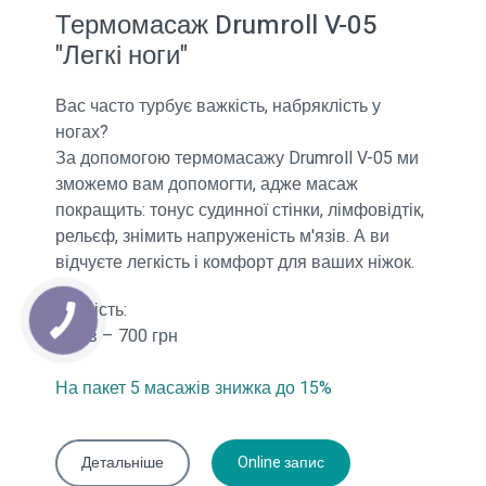
Термомасаж Drumroll V-05
"Легкі ноги"
Вас часто турбує важкість, набряклість у
ногах?
За допомогою термомасажу Drumroll V-05 ми
зможемо вам допомогти, адже масаж
покращить: тонус судинної стінки, лімфовідтік,
рельєф, знімить напруженість м'язів. А ви
відчуєте легкість і комфорт для ваших ніжок.
Вартість:
30 хв – 700 грн
На пакет 5 масажів знижка до 15%
Детальніше
Online запис