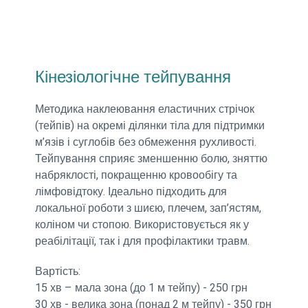
Кінезіологічне тейпування
Методика наклеювання еластичних стрічок
(тейпів) на окремі ділянки тіла для підтримки
м’язів і суглобів без обмеження рухливості.
Тейпування сприяє зменшенню болю, зняттю
набряклості, покращенню кровообігу та
лімфовідтоку. Ідеально підходить для
локальної роботи з шиєю, плечем, зап’ястям,
коліном чи стопою. Використовується як у
реабілітації, так і для профілактики травм.
Вартість:
15 хв – мала зона (до 1 м тейпу) - 250 грн
30 хв - велика зона (понад 2 м тейпу) - 350 грн