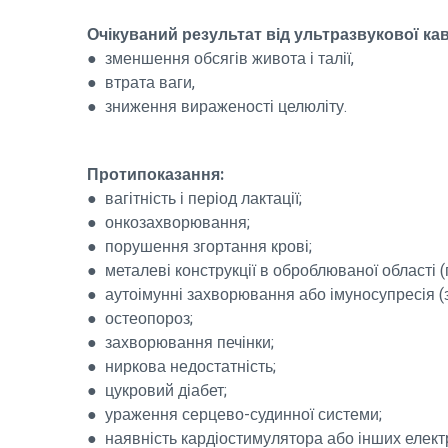
Очікуваний результат від ультразвукової каві
● зменшення обсягів живота і талії,
● втрата ваги,
● зниження вираженості целюліту.
Протипоказання:
● вагітність і період лактації;
● онкозахворювання;
● порушення згортання крові;
● металеві конструкції в оброблюваної області (
● аутоімунні захворювання або імуносупресія (з
● остеопороз;
● захворювання печінки;
● ниркова недостатність;
● цукровий діабет;
● ураження серцево-судинної системи;
● наявність кардіостимулятора або інших елект