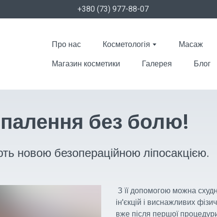
+380 (73) 977-88-07
Про нас
Косметологія
Масаж
Магазин косметики
Галерея
Блог
спалення без болю!
ють новою безопераційною ліпосакцією.
З її допомогою можна схудну
ін'єкцій і виснажливих фіз
вже після першої процедури