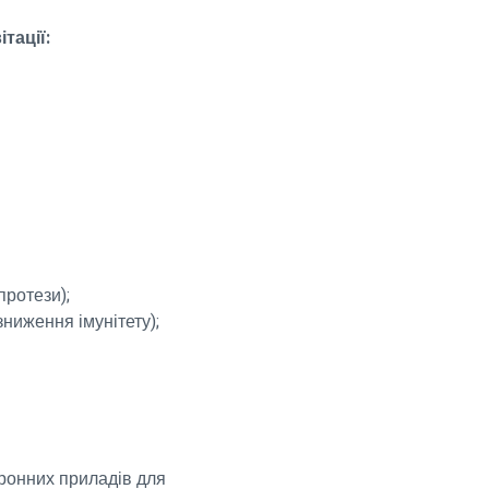
тації:
протези);
ниження імунітету);
ронних приладів для