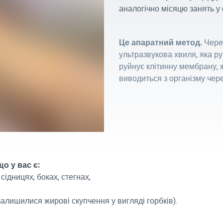
аналогічно місяцю занять у 
Це апаратний метод.
Через
ультразвукова хвиля, яка ру
руйнує клітинну мембрану, 
виводиться з організму чер
о у вас є:
сідницях, боках, стегнах,
(залишилися жирові скупчення у вигляді горбків).