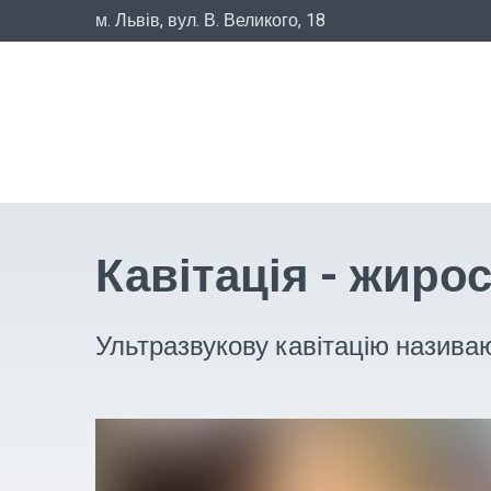
м. Львів, вул. В. Великого, 18
Кавітація - жиро
Ультразвукову кавітацію назива