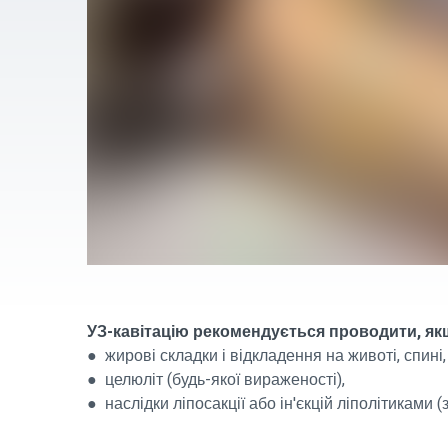
УЗ-кавітацію рекомендується проводити, якщ
● жирові складки і відкладення на животі, спині, 
● целюліт (будь-якої вираженості),
● наслідки ліпосакції або ін'єкцій ліполітиками 